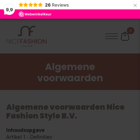
×
26
Reviews
9,9
0
Algemene
voorwaarden
Algemene voorwaarden Nice
Fashion Style B.V.
Inhoudsopgave
Artikel 1 - Definities