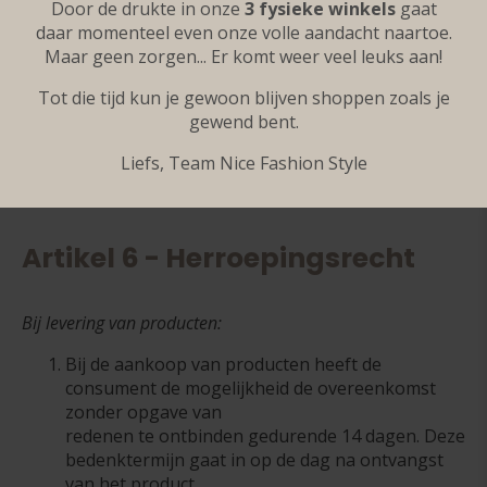
duur heeft van meer dan één
Door de drukte in onze
3 fysieke winkels
gaat
jaar of van onbepaalde duur is.
daar momenteel even onze volle aandacht naartoe.
In geval van een duurtransactie is de bepaling in
Maar geen zorgen... Er komt weer veel leuks aan!
het vorige lid slechts van toepassing op de
Tot die tijd kun je gewoon blijven shoppen zoals je
eerste levering.
gewend bent.
Iedere overeenkomst wordt aangegaan onder
de opschortende voorwaarden van voldoende
Liefs, Team Nice Fashion Style
beschikbaarheid
van de betreffende producten.
Artikel 6 - Herroepingsrecht
Bij levering van producten:
Bij de aankoop van producten heeft de
consument de mogelijkheid de overeenkomst
zonder opgave van
redenen te ontbinden gedurende 14 dagen. Deze
bedenktermijn gaat in op de dag na ontvangst
van het product