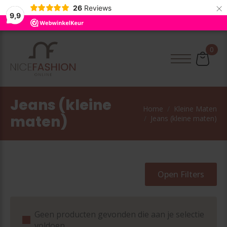
×
26
Reviews
9,9
0
Jeans (kleine
Home
Kleine Maten
maten)
Jeans (kleine maten)
Open Filters
Geen producten gevonden die aan je selectie
voldoen.