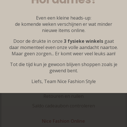
Kleine maten
Grote maten
Even een kleine heads-up:
Accessoires
de komende weken verschijnen er wat minder
nieuwe items online.
Onze merken
Door de drukte in onze
3 fysieke winkels
gaat
Inspiratie
daar momenteel even onze volle aandacht naartoe.
Maar geen zorgen... Er komt weer veel leuks aan!
Klantenservice
Tot die tijd kun je gewoon blijven shoppen zoals je
Veelgestelde vragen
gewend bent.
Contact
Liefs, Team Nice Fashion Style
Bestellen en verzenden
Retouren en ruilen
Saldo cadeaubon controleren
Nice Fashion Online