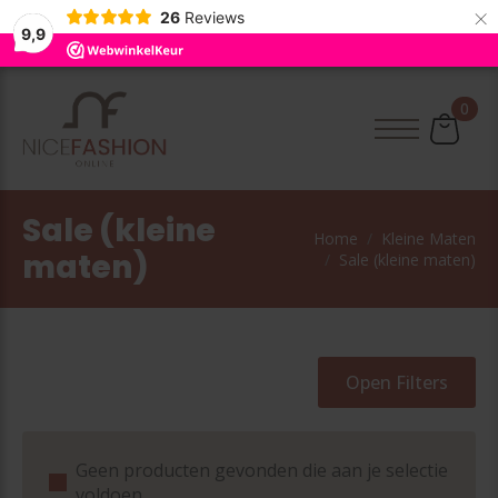
×
26
Reviews
9,9
0
Sale (kleine
Home
Kleine Maten
maten)
Sale (kleine maten)
Open Filters
Geen producten gevonden die aan je selectie
voldoen.