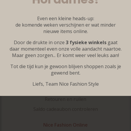
Kleine maten
Grote maten
Even een kleine heads-up:
Accessoires
de komende weken verschijnen er wat minder
nieuwe items online.
Onze merken
Door de drukte in onze
3 fysieke winkels
gaat
Inspiratie
daar momenteel even onze volle aandacht naartoe.
Maar geen zorgen... Er komt weer veel leuks aan!
Klantenservice
Tot die tijd kun je gewoon blijven shoppen zoals je
Veelgestelde vragen
gewend bent.
Contact
Liefs, Team Nice Fashion Style
Bestellen en verzenden
Retouren en ruilen
Saldo cadeaubon controleren
Nice Fashion Online