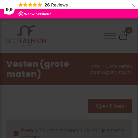
×
26
Reviews
9,9
0
Vesten (grote
Home
Grote Maten
maten)
Vesten (grote maten)
Open Filters
Geen producten gevonden die aan je selectie
voldoen.