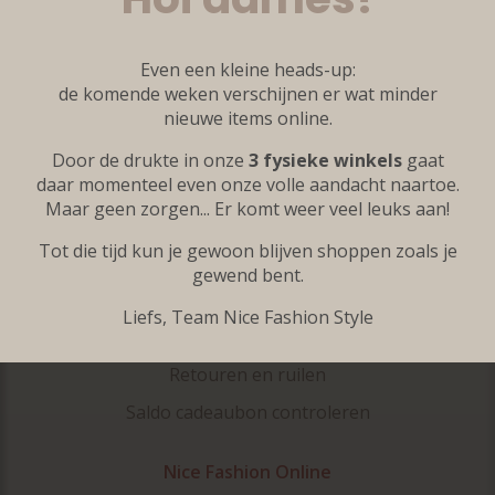
Kleine maten
Grote maten
Even een kleine heads-up:
Accessoires
de komende weken verschijnen er wat minder
nieuwe items online.
Onze merken
Door de drukte in onze
3 fysieke winkels
gaat
Inspiratie
daar momenteel even onze volle aandacht naartoe.
Maar geen zorgen... Er komt weer veel leuks aan!
Klantenservice
Tot die tijd kun je gewoon blijven shoppen zoals je
Veelgestelde vragen
gewend bent.
Contact
Liefs, Team Nice Fashion Style
Bestellen en verzenden
Retouren en ruilen
Saldo cadeaubon controleren
Nice Fashion Online