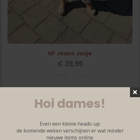
NF Jeans Jasje
€
39,99
38/40
42/44
Hoi dames!
Even een kleine heads-up:
de komende weken verschijnen er wat minder
nieuwe items online.