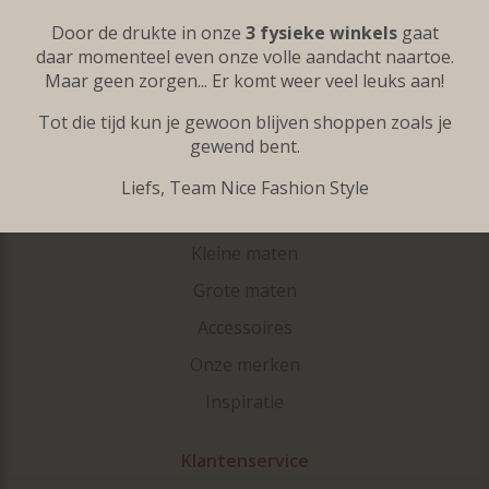
Door de drukte in onze
3 fysieke winkels
gaat
daar momenteel even onze volle aandacht naartoe.
Maar geen zorgen... Er komt weer veel leuks aan!
Tot die tijd kun je gewoon blijven shoppen zoals je
gewend bent.
Liefs, Team Nice Fashion Style
Categorieën
Kleine maten
Grote maten
Accessoires
Onze merken
Inspiratie
Klantenservice