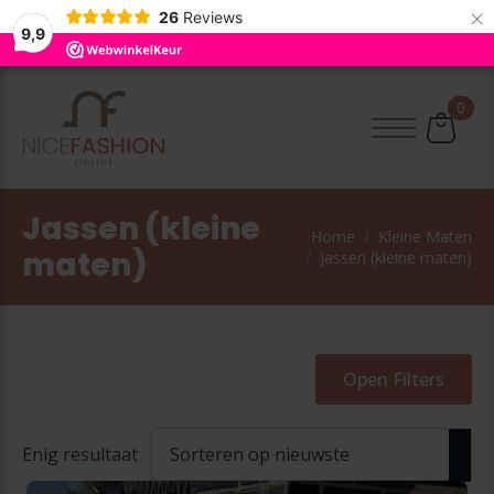
×
26
Reviews
9,9
0
Jassen (kleine
Home
Kleine Maten
maten)
Jassen (kleine maten)
Open Filters
Enig resultaat