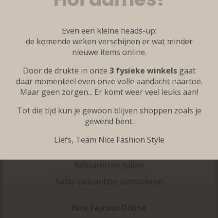
Kleine maten
Grote maten
Even een kleine heads-up:
Accessoires
de komende weken verschijnen er wat minder
nieuwe items online.
Onze merken
Door de drukte in onze
3 fysieke winkels
gaat
Inspiratie
daar momenteel even onze volle aandacht naartoe.
Maar geen zorgen... Er komt weer veel leuks aan!
Klantenservice
Tot die tijd kun je gewoon blijven shoppen zoals je
Veelgestelde vragen
gewend bent.
Contact
Liefs, Team Nice Fashion Style
Bestellen en verzenden
Retouren en ruilen
Saldo cadeaubon controleren
Nice Fashion Online