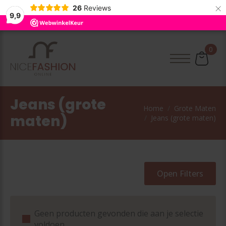
×
26
Reviews
9,9
0
Jeans (grote
Home
Grote Maten
maten)
Jeans (grote maten)
Open Filters
Geen producten gevonden die aan je selectie
voldoen.