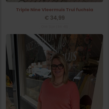
Triple Nine Vleermuis Trui fuchsia
€
34,99
One Size ( tm 48)