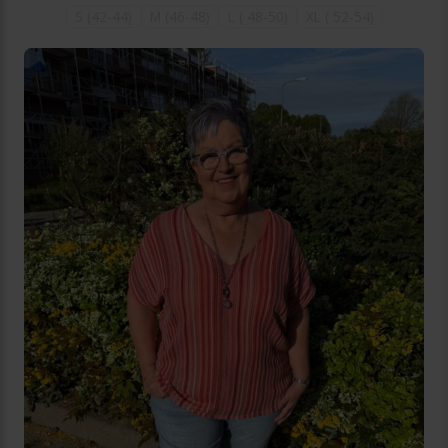
S (42-44)
M (46-48)
L ( 48-50)
XL ( 52-54)