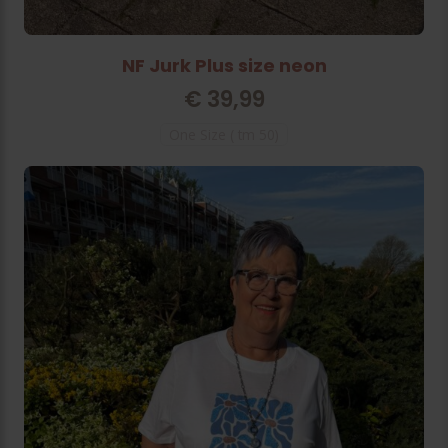
NF Jurk Plus size neon
€
39,99
One Size ( tm 50)