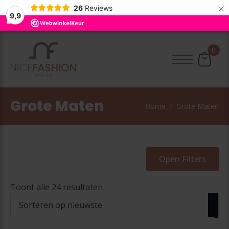
×
26
Reviews
9,9
0
Grote Maten
Home
Grote Maten
Open Filters
Gesorteerd
Toont alle 24 resultaten
op
nieuwste