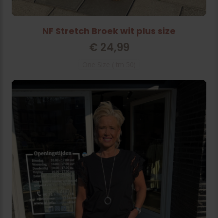
NF Stretch Broek wit plus size
€
24,99
One Size ( tm 50)