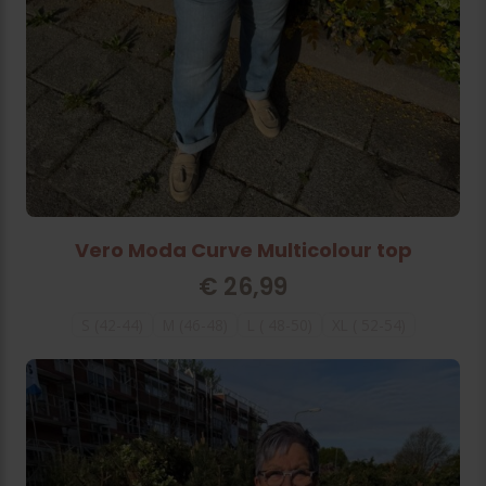
Vero Moda Curve Multicolour top
€
26,99
S (42-44)
M (46-48)
L ( 48-50)
XL ( 52-54)