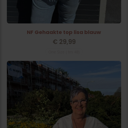
NF Gehaakte top lisa blauw
€
29,99
One Size ( tm 48)