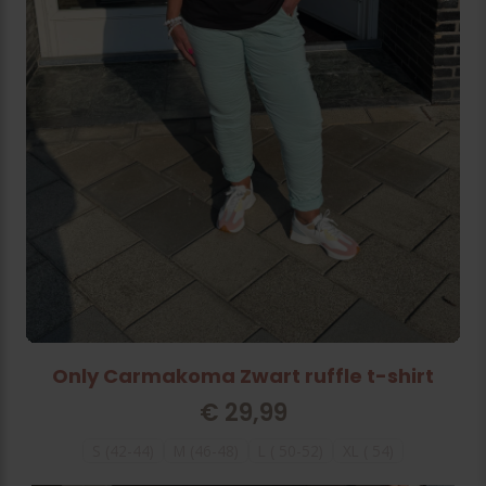
Only Carmakoma Zwart ruffle t-shirt
€
29,99
S (42-44)
M (46-48)
L ( 50-52)
XL ( 54)