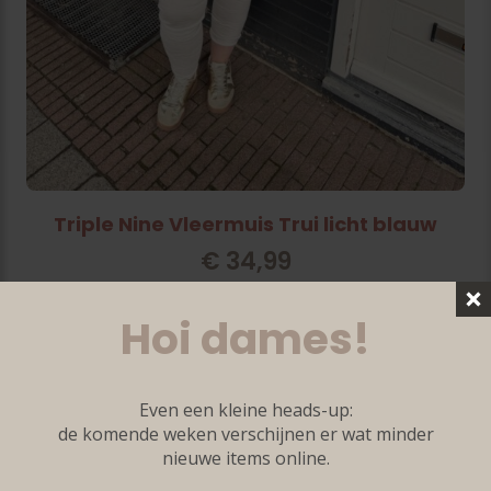
Triple Nine Vleermuis Trui licht blauw
€
34,99
One Size ( tm 48)
Hoi dames!
Even een kleine heads-up:
de komende weken verschijnen er wat minder
nieuwe items online.