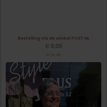
Bestelling via de winkel POST NL
€
0,00
M (46-48)