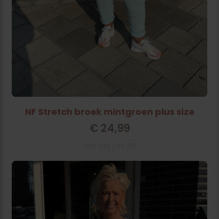
NF Stretch broek mintgroen plus size
€
24,99
One Size ( tm 50)