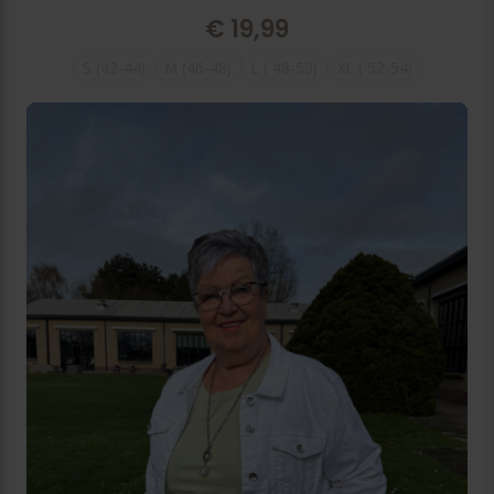
€
19,99
S (42-44)
M (46-48)
L ( 48-50)
XL ( 52-54)