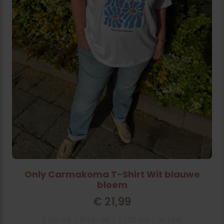
Only Carmakoma T-Shirt Wit blauwe
bloem
€
21,99
S (42-44)
M (46-48)
L ( 50-52)
XL ( 54)