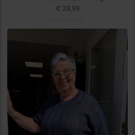
€
29,99
One Size ( tm 48)