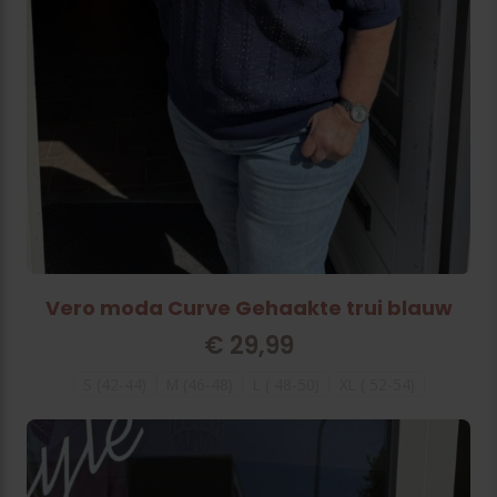
Vero moda Curve Gehaakte trui blauw
€
29,99
S (42-44)
M (46-48)
L ( 48-50)
XL ( 52-54)