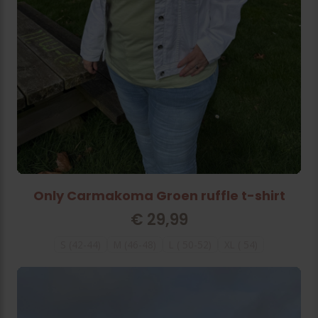
Only Carmakoma Groen ruffle t-shirt
€
29,99
S (42-44)
M (46-48)
L ( 50-52)
XL ( 54)