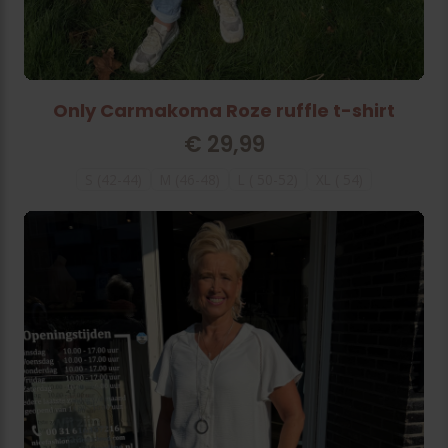
Only Carmakoma Roze ruffle t-shirt
€
29,99
S (42-44)
M (46-48)
L ( 50-52)
XL ( 54)