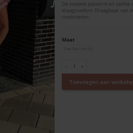
De soepele pasvorm en zachte s
draagcomfort. Draagbaar van ma
combineren
Maat
One Size ( tm 50)
NF
Stretch
Broek
wit
plus
Toevoegen aan winkel
size
aantal