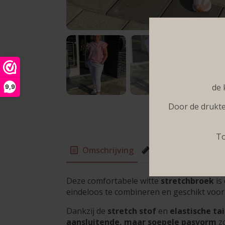
de 
9,9
Door de drukte
To
Omschrijving
Onze modellen
Deze comfortabele witte
stretchbroek
is
eindeloos te combineren en geschikt voor
Dankzij de
stretch stof
en
elastische tai
aansluitende, maar soepele pasvorm
zo