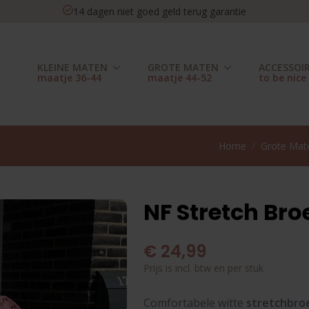
14 dagen niet goed geld terug garantie
KLEINE MATEN
GROTE MATEN
ACCESSOI
Home
Grote Mat
NF Stretch Broe
€
24,99
Prijs is incl. btw en per stuk
Comfortabele witte
stretchbro