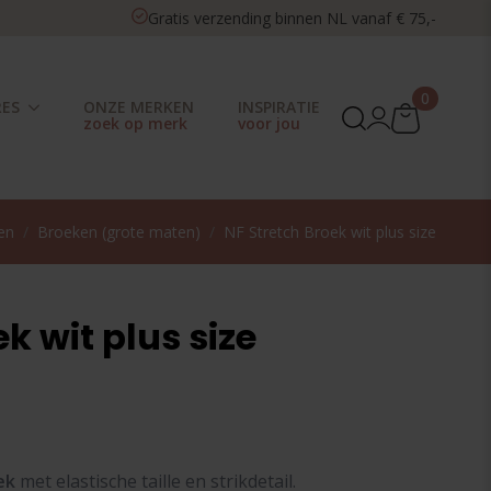
Gratis verzending binnen NL vanaf € 75,-
0
RES
ONZE MERKEN
INSPIRATIE
en
Broeken (grote maten)
NF Stretch Broek wit plus size
k wit plus size
ek
met elastische taille en strikdetail.