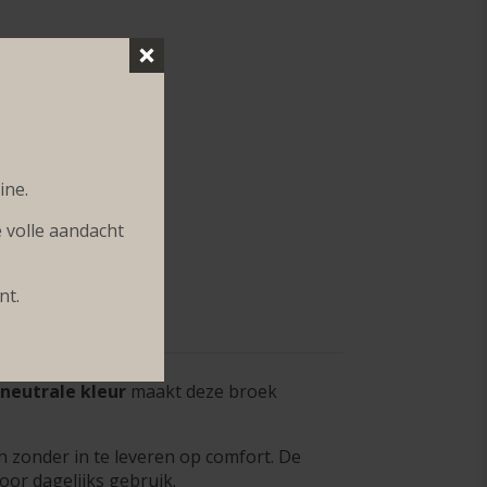
ine.
volle aandacht
nt.
neutrale kleur
maakt deze broek
an zonder in te leveren op comfort. De
oor dagelijks gebruik.