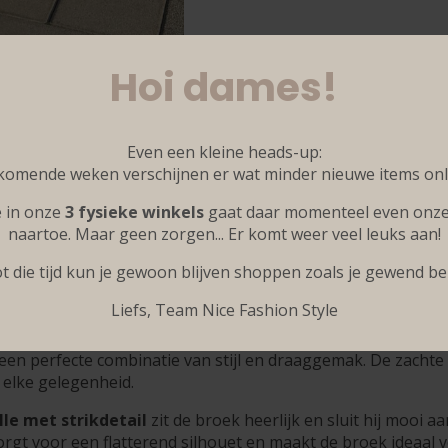
Hoi dames!
Even een kleine heads-up:
komende weken verschijnen er wat minder nieuwe items onl
 in onze
3 fysieke winkels
gaat daar momenteel even onze 
naartoe. Maar geen zorgen... Er komt weer veel leuks aan!
t die tijd kun je gewoon blijven shoppen zoals je gewend be
Liefs, Team Nice Fashion Style
 een perfecte combinatie van stijl en draaggemak. De zachte
 elke gelegenheid.
lle met strikdetail
zit de broek heerlijk en sluit hij mooi a
rgt voor een flatterend silhouet en maakt de broek ideaal v