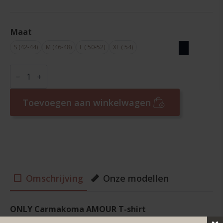
Maat
S (42-44)
M (46-48)
L ( 50-52)
XL ( 54)
Only
Carmakoma
T-
shirt
amour
Toevoegen aan winkelwagen
groen
aantal
Omschrijving
Onze modellen
ONLY Carmakoma AMOUR T-shirt