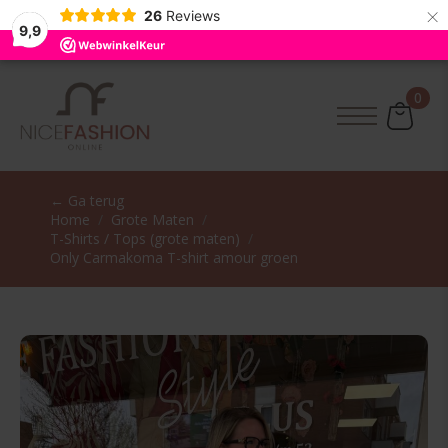
×
26
Reviews
9,9
0
← Ga terug
Home
Grote Maten
T-Shirts / Tops (grote maten)
Only Carmakoma T-shirt amour groen