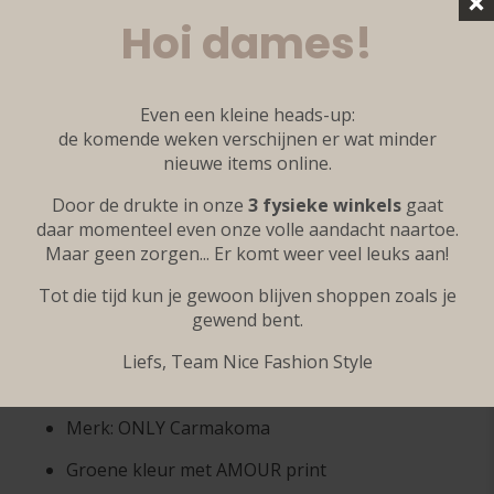
Dit stijlvolle T-shirt van
ONLY Carmakoma
is een
Hoi dames!
perfecte combinatie van comfort en een trendy
uitstraling. Het shirt heeft een mooie
groene kleur
en een opvallende
AMOUR print op de voorkant
, wat
zorgt voor een speelse en vrouwelijke look. De
Even een kleine heads-up:
subtiele glans en het patroon in de letters geven het
de komende weken verschijnen er wat minder
T-shirt net dat beetje extra.
nieuwe items online.
Dankzij de
ronde hals, korte mouwen en
Door de drukte in onze
3 fysieke winkels
gaat
comfortabele pasvorm
is dit T-shirt ideaal voor elke
daar momenteel even onze volle aandacht naartoe.
dag. De zachte stof draagt heerlijk en maakt het een
Maar geen zorgen... Er komt weer veel leuks aan!
perfect item voor een casual outfit. Combineer het
Tot die tijd kun je gewoon blijven shoppen zoals je
met een
jeans en sneakers
voor een relaxte look, of
gewend bent.
draag het onder een blazer of vest voor een iets
gekledere stijl.
Liefs, Team Nice Fashion Style
Details:
Merk: ONLY Carmakoma
Groene kleur met AMOUR print